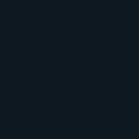
TV1880-nabburg-eisstock@t-online.de
nhallenweg 16
507 Nabburg